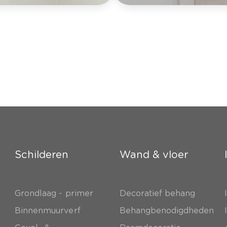
Schilderen
Wand & vloer
Grondlaag - primer
Decoratief behang
e
Binnenmuurverf
Behangbenodigdheden