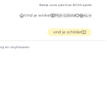
Bekijk onze jobs
Over BOSS paints
Vind je winkel
Mijn colora
NL
vind je schilder
ng en vinylvloeren