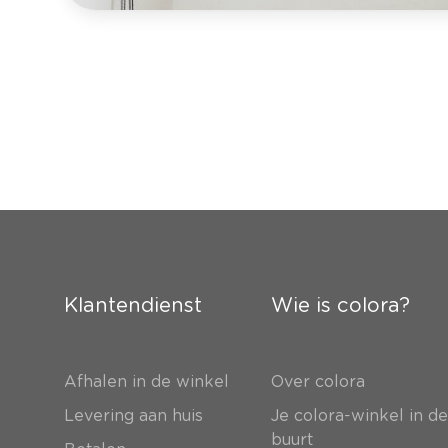
Klantendienst
Wie is colora?
Afhalen in de winkel
Over colora
Levering aan huis
Je colora-winkel in d
buurt