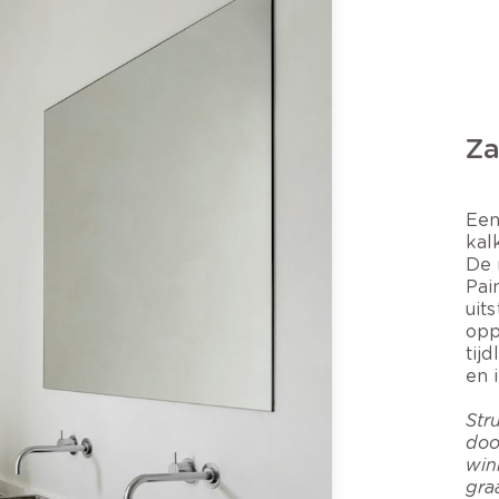
Za
Een
kal
De 
Pai
uit
opp
tij
en 
Str
doo
win
gra