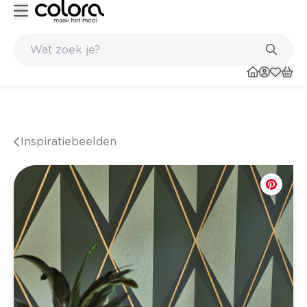
s en in de winkel
Belgische kwaliteitsverf van BOSS paints
Inspiratiebeelden