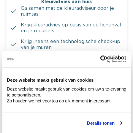
Kleuradvies aan huis
Ga samen met de kleuradviseur door je
ruimtes.
Krijg kleuradvies op basis van de lichtinval
en je meubels.
Krijg ineens een technologische check-up
van je muren.
Deze website maakt gebruik van cookies
Bekijk je kleur in de winkel
Deze website maakt gebruik van cookies om uw site-ervaring
Ontdek er kleurechte stalen van je
te personaliseren.
kleurenselectie.
Zo houden we het voor jou op elk moment interessant.
Bekijk er de bijhorende tinten om je kleur
te verfijnen.
Krijg persoonlijk advies om kleuren te
Details tonen
combineren.