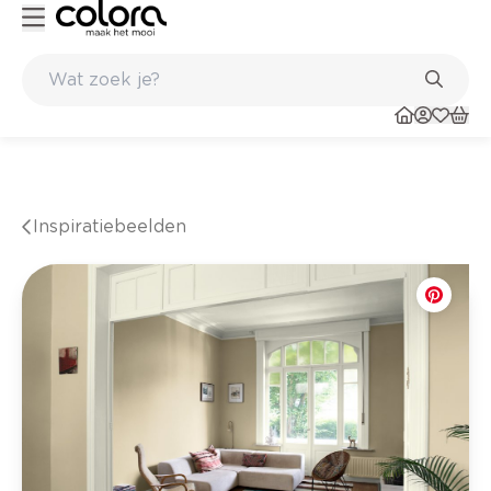
Kleur- en verfadvies aan huis en in de winkel
Inspiratiebeelden