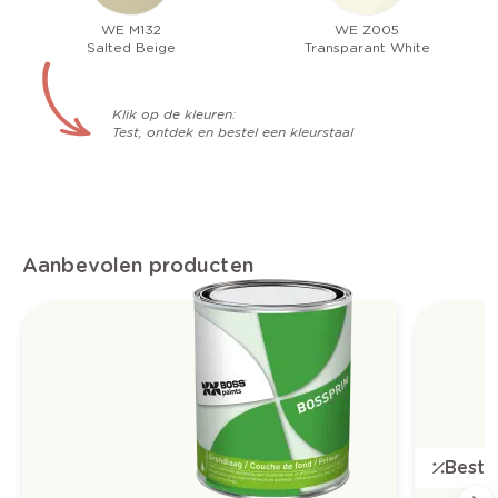
WE M132
WE Z005
Salted Beige
Transparant White
Klik op de kleuren:
Test, ontdek en bestel een kleurstaal
Aanbevolen producten
Bestse