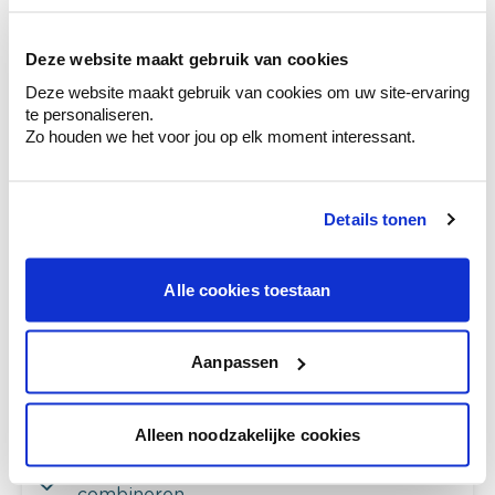
Kleuradvies aan huis
Ga samen met de kleuradviseur door je
Deze website maakt gebruik van cookies
ruimtes.
Deze website maakt gebruik van cookies om uw site-ervaring
Krijg kleuradvies op basis van de lichtinval
te personaliseren.
en je meubels.
Zo houden we het voor jou op elk moment interessant.
Krijg ineens een technologische check-up
van je muren.
Details tonen
Alle cookies toestaan
Bekijk je kleur in de winkel
Ontdek er kleurechte stalen van je
Aanpassen
kleurenselectie.
Bekijk er de bijhorende tinten om je kleur
te verfijnen.
Alleen noodzakelijke cookies
Krijg persoonlijk advies om kleuren te
combineren.