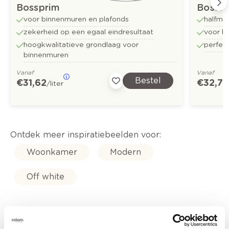
Bossprim
Bossfl
voor binnenmuren en plafonds
halfma
zekerheid op een egaal eindresultaat
voor b
hoogkwalitatieve grondlaag voor
perfect
binnenmuren
Vanaf
Vanaf
Bestel
€ 31,62
€ 32,73
/liter
Ontdek meer inspiratiebeelden voor:
Woonkamer
Modern
Off white