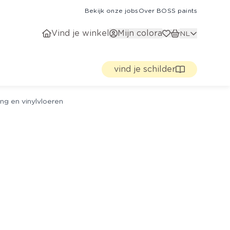
Bekijk onze jobs
Over BOSS paints
Vind je winkel
Mijn colora
NL
vind je schilder
ng en vinylvloeren