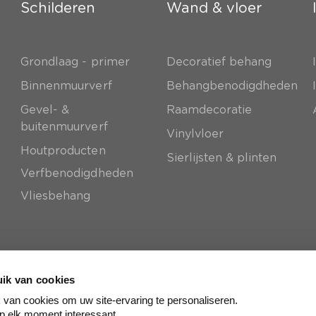
Schilderen
Wand & vloer
Grondlaag - primer
Decoratief behang
e
Binnenmuurverf
Behangbenodigdheden
Gevel- &
Raamdecoratie
buitenmuurverf
Vinylvloer
Houtproducten
Sierlijsten & plinten
Verfbenodigdheden
Vliesbehang
ik van cookies
van cookies om uw site-ervaring te personaliseren.
p elk moment interessant.