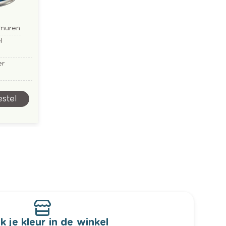
nmuren
l
er
stel
k je kleur in de winkel