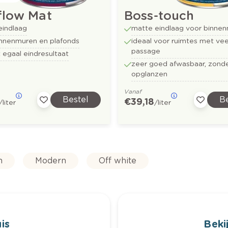
flow Mat
Boss-touch
eindlaag
matte eindlaag voor binne
innenmuren en plafonds
ideaal voor ruimtes met vee
passage
 egaal eindresultaat
zeer goed afwasbaar, zond
opglanzen
Vanaf
Bestel
Be
€ 39,18
/liter
/liter
n
Modern
Off white
is
Bekij