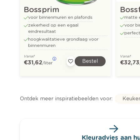
Bossprim
Boss
voor binnenmuren en plafonds
matte 
zekerheid op een egaal
voor b
eindresultaat
perfect
hoogkwalitatieve grondlaag voor
binnenmuren
Vanaf
Vanaf
Bestel
€ 31,62
€ 32,73
/liter
Ontdek meer inspiratiebeelden voor:
Keuke
Kleuradvies aan hu