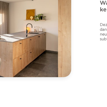
Wa
ke
Dez
dan
neu
sub