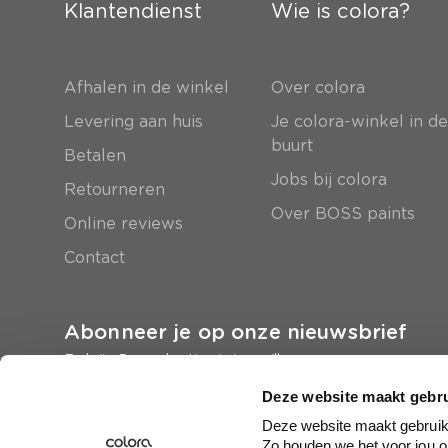
Klantendienst
Wie is colora?
Afhalen in de winkel
Over colora
Levering aan huis
Je colora-winkel in d
buurt
Betalen
Jobs bij colora
Retourneren
Over BOSS paints
Online reviews
Contact
Abonneer je op onze nieuwsbrief
En krijg 5 euro korting in je mailbox
Deze website maakt gebru
Inschrijven
Deze website maakt gebruik 
Zo houden we het voor jou o