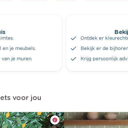
is
Bekij
imtes.
Ontdek er kleurechte
al en je meubels.
Bekijk er de bijhoren
 van je muren.
Krijg persoonlijk ad
iets voor jou