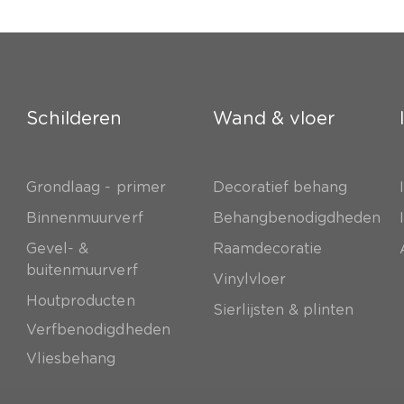
Schilderen
Wand & vloer
Grondlaag - primer
Decoratief behang
e
Binnenmuurverf
Behangbenodigdheden
Gevel- &
Raamdecoratie
buitenmuurverf
Vinylvloer
Houtproducten
Sierlijsten & plinten
Verfbenodigdheden
Vliesbehang