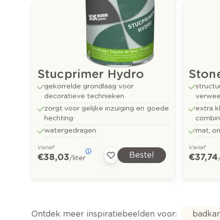
Stucprimer Hydro
Ston
gekorrelde grondlaag voor
structu
decoratieve technieken
verweer
zorgt voor gelijke inzuiging en goede
extra k
hechting
combina
watergedragen
mat, o
Vanaf
Vanaf
Bestel
€ 38,03
€ 37,74
/liter
Ontdek meer inspiratiebeelden voor:
badka