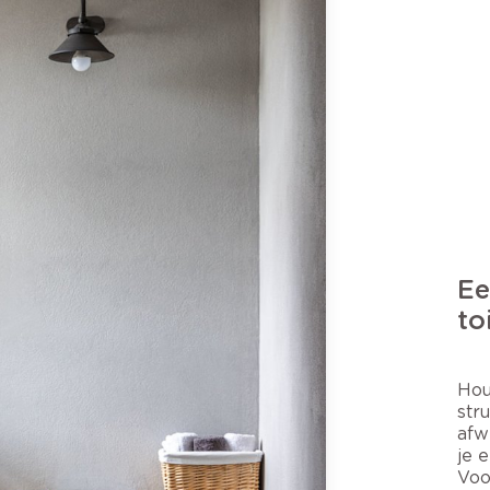
Ee
to
Hou
str
afw
je 
Voo