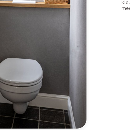
kle
mee