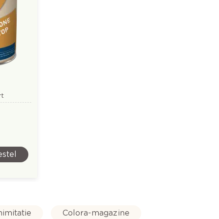
rt
stel
nimitatie
Colora-magazine