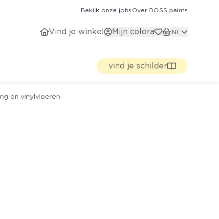
Bekijk onze jobs
Over BOSS paints
Vind je winkel
Mijn colora
NL
vind je schilder
ng en vinylvloeren