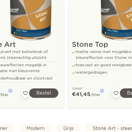
e Art
Stone Top
urverf met betonlook of
matte vernis met mogelijke
d, steenachtig uitzicht
kleureffecten voor Stone A
leureffecten mogelijk in
krasvast en goed reinigbaar
tie met kleurvernis
watergedragen
nderhoudbaar en stootvast
Vanaf
Bestel
Be
€ 41,45
/liter
/liter
mer
Modern
Grijs
Stone Art - stee