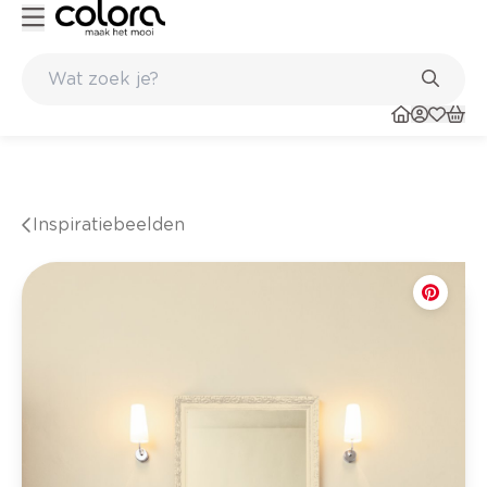
winkel
Belgische kwaliteitsverf van BOSS paints
Inspiratiebeelden