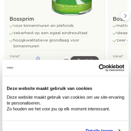
Bossprim
Boss-t
voor binnenmuren en plafonds
matte 
zekerheid op een egaal eindresultaat
ideaal
hoogkwalitatieve grondlaag voor
zeer g
binnenmuren
Vanaf
Vanaf
Bestel
€ 31,62
€ 39,18
/liter
Deze website maakt gebruik van cookies
Ontdek meer inspiratiebeelden voor:
Deze website maakt gebruik van cookies om uw site-ervaring
badkamer
Klassiek
Bruin
te personaliseren.
Zo houden we het voor jou op elk moment interessant.
Off white
Details tonen