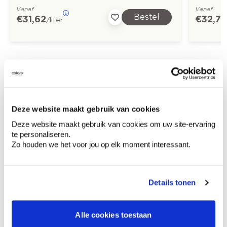
Vanaf
Vanaf
Bestel
€ 31,62
€ 32,73
/liter
Ontdek meer inspiratiebeelden voor:
Kinderkamer
Klassiek
Deze website maakt gebruik van cookies
Off white
Bruin
Deze website maakt gebruik van cookies om uw site-ervaring
te personaliseren.
Zo houden we het voor jou op elk moment interessant.
Kleuradvies aan huis
Details tonen
Ga samen met de kleuradviseur door je
ruimtes.
Krijg kleuradvies op basis van de lichtinval
Alle cookies toestaan
en je meubels.