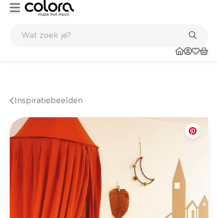
nkel
Belgische kwaliteitsverf van BOSS paints
Inspiratiebeelden