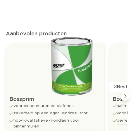
Aanbevolen producten
Bestse
Bossprim
Bossfl
voor binnenmuren en plafonds
halfma
zekerheid op een egaal eindresultaat
voor b
hoogkwalitatieve grondlaag voor
perfect
binnenmuren