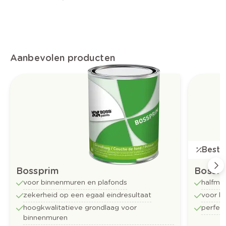
Aanbevolen producten
Bestse
Bossprim
Bossfl
voor binnenmuren en plafonds
halfma
zekerheid op een egaal eindresultaat
voor b
hoogkwalitatieve grondlaag voor
perfect
binnenmuren