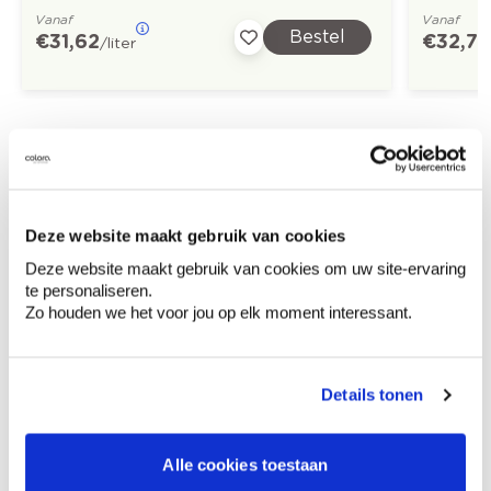
Vanaf
Vanaf
Bestel
€ 31,62
€ 32,73
/liter
Ontdek meer inspiratiebeelden voor:
Eetkamer
Modern
Off white
Deze website maakt gebruik van cookies
Rood
Oranje
Behang
Deze website maakt gebruik van cookies om uw site-ervaring
te personaliseren.
Zo houden we het voor jou op elk moment interessant.
Kleuradvies aan huis
Details tonen
Ga samen met de kleuradviseur door je
ruimtes.
Krijg kleuradvies op basis van de lichtinval
Alle cookies toestaan
en je meubels.