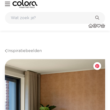
nkel
Belgische kwaliteitsverf van BOSS paints
Inspiratiebeelden