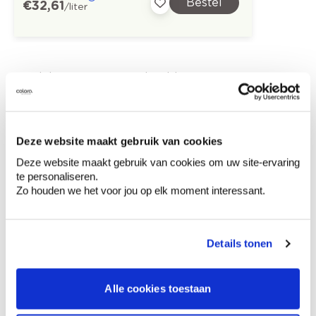
Bestel
€ 32,61
/liter
Ontdek meer inspiratiebeelden voor:
Woonkamer
Landelijk
Off white
Arcade - streepverf
Deze website maakt gebruik van cookies
Deze website maakt gebruik van cookies om uw site-ervaring
te personaliseren.
Zo houden we het voor jou op elk moment interessant.
Kleuradvies aan huis
Ga samen met de kleuradviseur door je
Details tonen
ruimtes.
Krijg kleuradvies op basis van de lichtinval
Alle cookies toestaan
en je meubels.