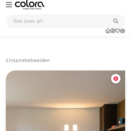
nkel
Belgische kwaliteitsverf van BOSS paints
Inspiratiebeelden