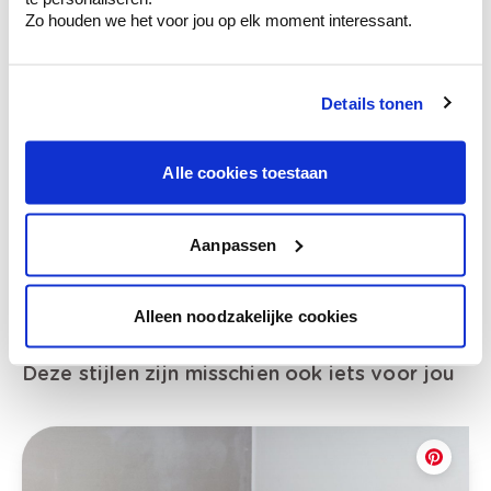
Zo houden we het voor jou op elk moment interessant.
Bekijk je kleur in de winkel
Details tonen
Ontdek er kleurechte stalen van je
kleurenselectie.
Alle cookies toestaan
Bekijk er de bijhorende tinten om je kleur
te verfijnen.
Krijg persoonlijk advies om kleuren te
Aanpassen
combineren.
Alleen noodzakelijke cookies
Deze stijlen zijn misschien ook iets voor jou