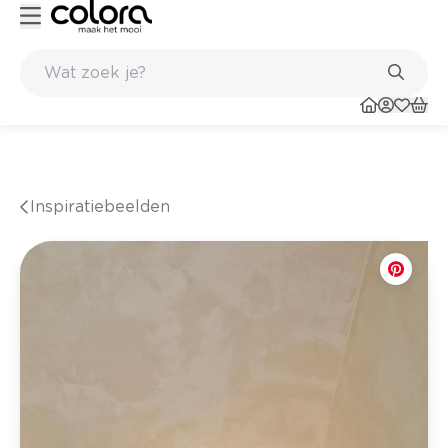
Belgische kwaliteitsverf van BOSS paints
Inspiratiebeelden