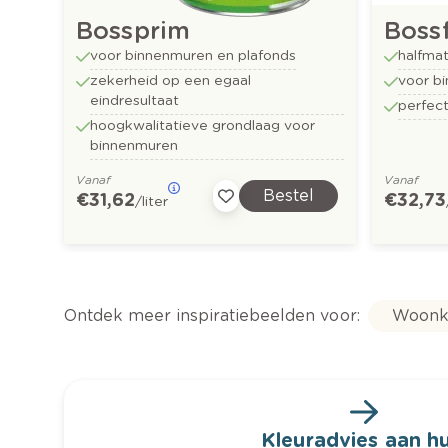
Bossprim
Bossf
voor binnenmuren en plafonds
halfmat
zekerheid op een egaal
voor b
eindresultaat
perfect
hoogkwalitatieve grondlaag voor
binnenmuren
Vanaf
Vanaf
Bestel
€ 31,62
€ 32,73
/liter
Ontdek meer inspiratiebeelden voor:
Woonk
Kleuradvies aan hu