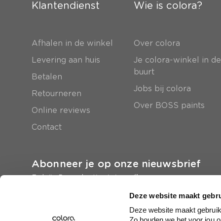
Klantendienst
Wie is colora?
Afhalen in de winkel
Over colora
Levering aan huis
Je colora-winkel in d
buurt
Betalen
Jobs bij colora
Retourneren
Over BOSS paints
Online reviews
Contact
Abonneer je op onze nieuwsbrief
En krijg 5 euro korting in je mailbox
Deze website maakt gebru
Inschrijven
Deze website maakt gebruik 
Zo houden we het voor jou o