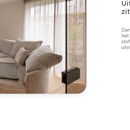
Ui
zi
Dan
het
sto
uit