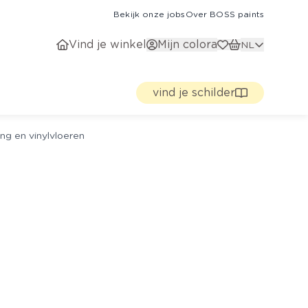
Bekijk onze jobs
Over BOSS paints
Vind je winkel
Mijn colora
NL
vind je schilder
ng en vinylvloeren