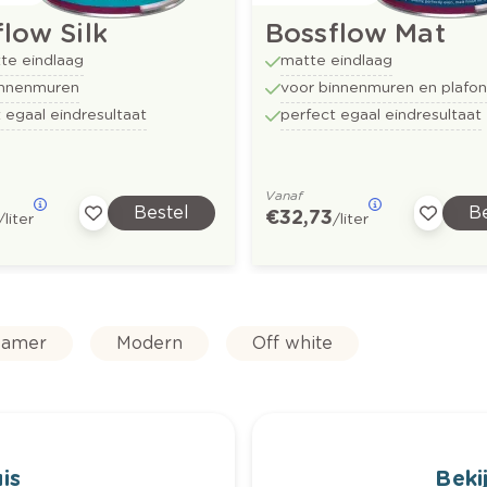
low Silk
Bossflow Mat
te eindlaag
matte eindlaag
innenmuren
voor binnenmuren en plafo
 egaal eindresultaat
perfect egaal eindresultaat
Vanaf
Bestel
Be
€ 32,73
/liter
/liter
amer
Modern
Off white
is
Bekij