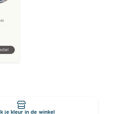
nds
stel
k je kleur in de winkel