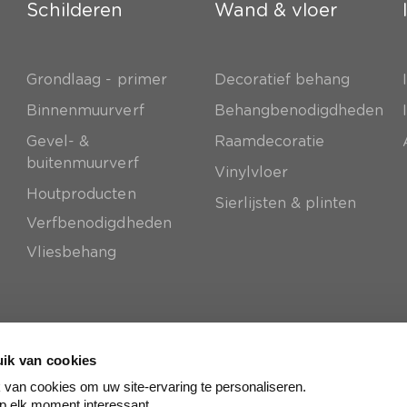
Schilderen
Wand & vloer
Grondlaag - primer
Decoratief behang
e
Binnenmuurverf
Behangbenodigdheden
Gevel- &
Raamdecoratie
buitenmuurverf
Vinylvloer
Houtproducten
Sierlijsten & plinten
Verfbenodigdheden
Vliesbehang
ik van cookies
van cookies om uw site-ervaring te personaliseren.
p elk moment interessant.