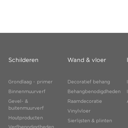
Schilderen
Wand & vloer
Grondlaag - primer
Decoratief behang
e
Binnenmuurverf
Behangbenodigdheden
Gevel- &
Raamdecoratie
buitenmuurverf
Vinylvloer
Houtproducten
Sierlijsten & plinten
Verfbenodigdheden