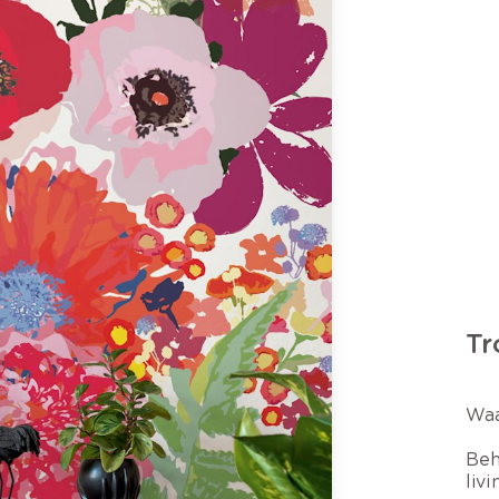
Tr
Waa
Beh
liv