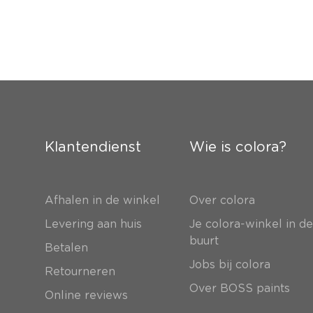
Klantendienst
Wie is colora?
Afhalen in de winkel
Over colora
Levering aan huis
Je colora-winkel in d
buurt
Betalen
Jobs bij colora
Retourneren
Over BOSS paints
Online reviews