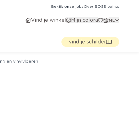
Bekijk onze jobs
Over BOSS paints
Vind je winkel
Mijn colora
NL
vind je schilder
ng en vinylvloeren