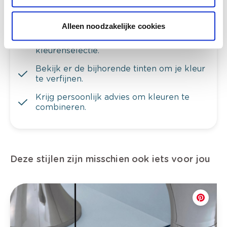
Alleen noodzakelijke cookies
Bekijk je kleur in de winkel
Ontdek er kleurechte stalen van je
kleurenselectie.
Bekijk er de bijhorende tinten om je kleur
te verfijnen.
Krijg persoonlijk advies om kleuren te
combineren.
Deze stijlen zijn misschien ook iets voor jou