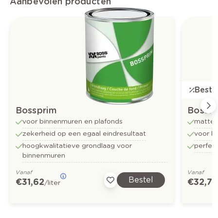
Aanbevolen producten
Bestse
Bossprim
Bossf
voor binnenmuren en plafonds
matte 
zekerheid op een egaal eindresultaat
voor b
hoogkwalitatieve grondlaag voor
perfect
binnenmuren
Vanaf
Vanaf
Bestel
€ 31,62
€ 32,73
/liter