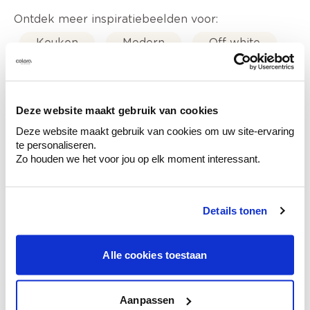
Ontdek meer inspiratiebeelden voor:
Keuken
Modern
Off white
Blauw
Groen
Deze website maakt gebruik van cookies
Deze website maakt gebruik van cookies om uw site-ervaring
te personaliseren.
Zo houden we het voor jou op elk moment interessant.
Kleuradvies aan huis
Ga samen met de kleuradviseur door je
ruimtes.
Details tonen
Krijg kleuradvies op basis van de lichtinval
en je meubels.
Krijg ineens een technologische check-up
Alle cookies toestaan
van je muren.
Aanpassen