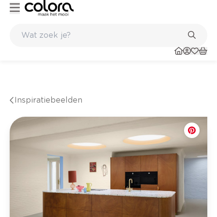
Belgische kwaliteitsverf van BOSS paints
Inspiratiebeelden