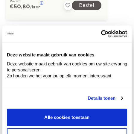
Vanaf
Bestel
€ 50,80
/liter
Ontdek meer inspiratiebeelden voor:
Kinderkamer
Modern
Roze
Deze website maakt gebruik van cookies
Deze website maakt gebruik van cookies om uw site-ervaring
te personaliseren.
Zo houden we het voor jou op elk moment interessant.
Kleuradvies aan huis
Ga samen met de kleuradviseur door je
ruimtes.
Details tonen
Krijg kleuradvies op basis van de lichtinval
en je meubels.
Alle cookies toestaan
Krijg ineens een technologische check-up
van je muren.