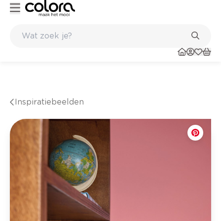
nkel
Belgische kwaliteitsverf van BOSS paints
Inspiratiebeelden