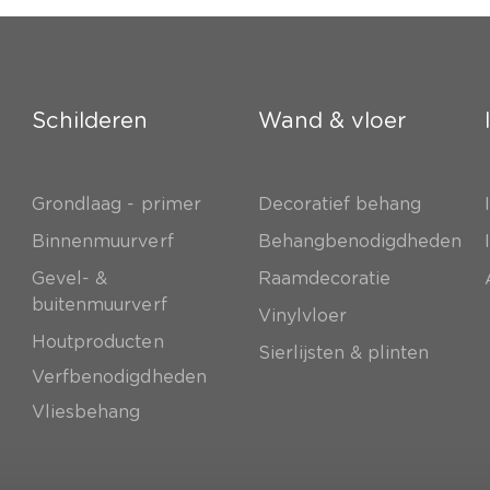
Schilderen
Wand & vloer
Grondlaag - primer
Decoratief behang
e
Binnenmuurverf
Behangbenodigdheden
Gevel- &
Raamdecoratie
buitenmuurverf
Vinylvloer
Houtproducten
Sierlijsten & plinten
Verfbenodigdheden
Vliesbehang