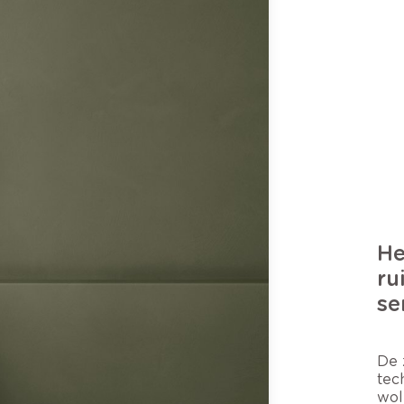
He
ru
se
De 
tec
wol