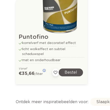
Puntofino
korrelverf met decoratief effect
licht wolkeffect en subtiel
schaduwspel
mat en onderhoudbaar
Vanaf
Bestel
€ 35,66
/liter
Ontdek meer inspiratiebeelden voor:
Slaap