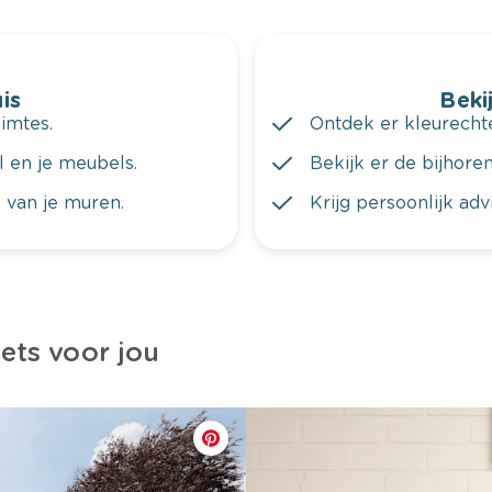
is
Bekij
imtes.
Ontdek er kleurechte
al en je meubels.
Bekijk er de bijhoren
 van je muren.
Krijg persoonlijk ad
iets voor jou