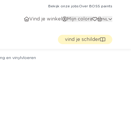
Bekijk onze jobs
Over BOSS paints
Vind je winkel
Mijn colora
NL
vind je schilder
ng en vinylvloeren