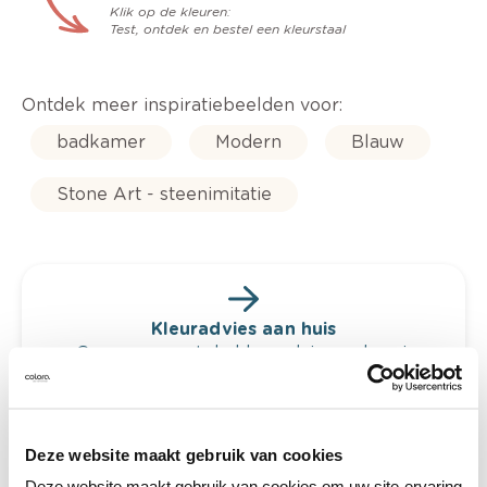
Klik op de kleuren:
Test, ontdek en bestel een kleurstaal
Ontdek meer inspiratiebeelden voor:
badkamer
Modern
Blauw
Stone Art - steenimitatie
Kleuradvies aan huis
Ga samen met de kleuradviseur door je
ruimtes.
Krijg kleuradvies op basis van de lichtinval
en je meubels.
Deze website maakt gebruik van cookies
Krijg ineens een technologische check-up
Deze website maakt gebruik van cookies om uw site-ervaring