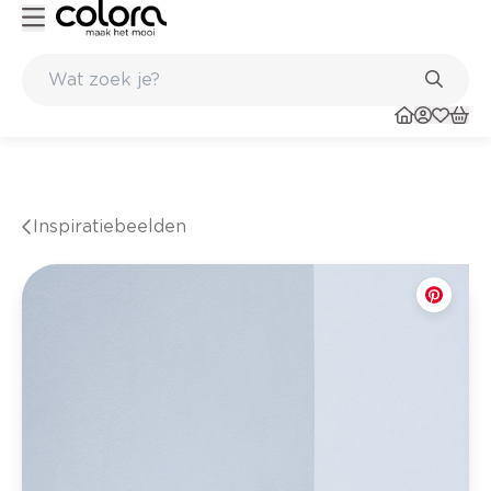
Kleur- en verfadvies aan huis en in de winkel
Inspiratiebeelden