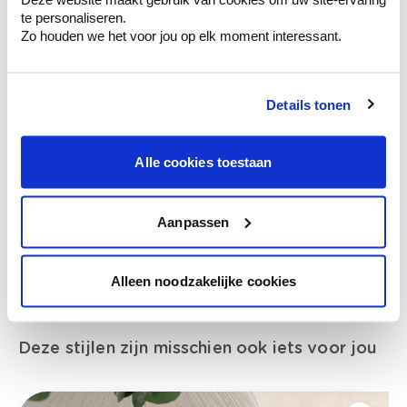
van je muren.
te personaliseren.
Zo houden we het voor jou op elk moment interessant.
Details tonen
Bekijk je kleur in de winkel
Ontdek er kleurechte stalen van je
kleurenselectie.
Alle cookies toestaan
Bekijk er de bijhorende tinten om je kleur
te verfijnen.
Aanpassen
Krijg persoonlijk advies om kleuren te
combineren.
Alleen noodzakelijke cookies
Deze stijlen zijn misschien ook iets voor jou