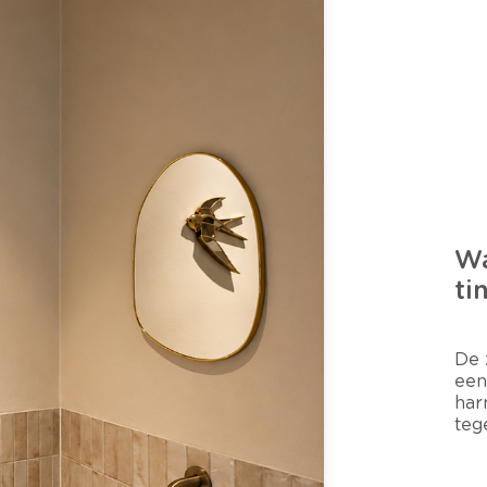
Wa
ti
De 
een
har
teg