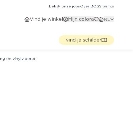
Bekijk onze jobs
Over BOSS paints
Vind je winkel
Mijn colora
NL
vind je schilder
ng en vinylvloeren