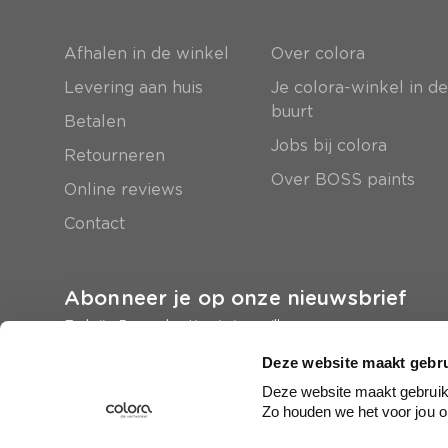
Afhalen in de winkel
Over colora
Levering aan huis
Je colora-winkel in d
buurt
Betalen
Jobs bij colora
Retourneren
Over BOSS paints
Online reviews
Contact
Abonneer je op onze nieuwsbrief
En krijg 5 euro korting in je mailbox
Deze website maakt gebru
Inschrijven
Deze website maakt gebruik 
Zo houden we het voor jou o