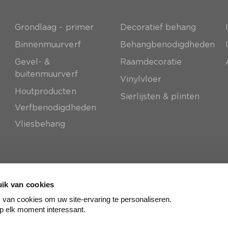
Grondlaag - primer
Decoratief behang
e
Binnenmuurverf
Behangbenodigdheden
Gevel- &
Raamdecoratie
buitenmuurverf
Vinylvloer
Houtproducten
Sierlijsten & plinten
Verfbenodigdheden
Vliesbehang
ik van cookies
van cookies om uw site-ervaring te personaliseren.
p elk moment interessant.