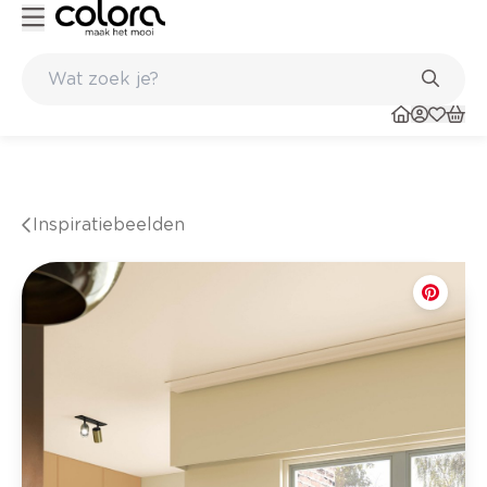
Kleur- en verfadvies aan huis en in de winkel
Inspiratiebeelden