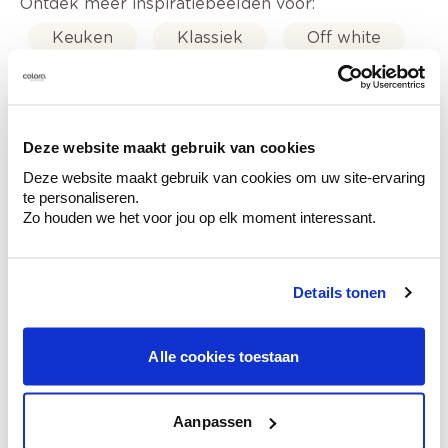
Ontdek meer inspiratiebeelden voor:
Keuken
Klassiek
Off white
Geel
Trendkleuren-2021
Deze website maakt gebruik van cookies
Deze website maakt gebruik van cookies om uw site-ervaring
te personaliseren.
Kleuradvies aan huis
Zo houden we het voor jou op elk moment interessant.
Ga samen met de kleuradviseur door je
ruimtes.
Krijg kleuradvies op basis van de lichtinval
Details tonen
en je meubels.
Krijg ineens een technologische check-up
Alle cookies toestaan
van je muren.
Aanpassen