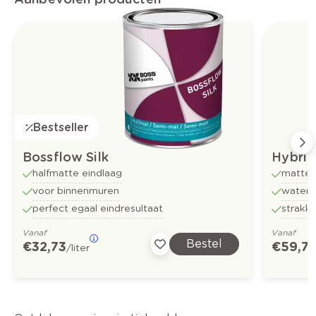
Bestseller
Bossflow Silk
Hybrid
halfmatte eindlaag
matte 
voor binnenmuren
water
perfect egaal eindresultaat
strakk
Vanaf
Vanaf
Bestel
€ 32,73
€ 59,7
/liter