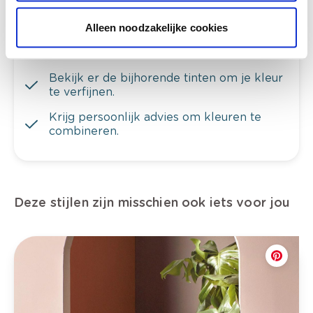
Bekijk je kleur in de winkel
Alleen noodzakelijke cookies
Ontdek er kleurechte stalen van je
kleurenselectie.
Bekijk er de bijhorende tinten om je kleur
te verfijnen.
Krijg persoonlijk advies om kleuren te
combineren.
Deze stijlen zijn misschien ook iets voor jou