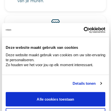
van je muren.
Bekijk je kleur in de winkel
Ontdek er kleurechte stalen van je
kleurenselectie.
Deze website maakt gebruik van cookies
Bekijk er de bijhorende tinten om je kleur
te verfijnen.
Deze website maakt gebruik van cookies om uw site-ervaring
te personaliseren.
Krijg persoonlijk advies om kleuren te
Zo houden we het voor jou op elk moment interessant.
combineren.
Details tonen
Deze stijlen zijn misschien ook iets voor jou
Alle cookies toestaan