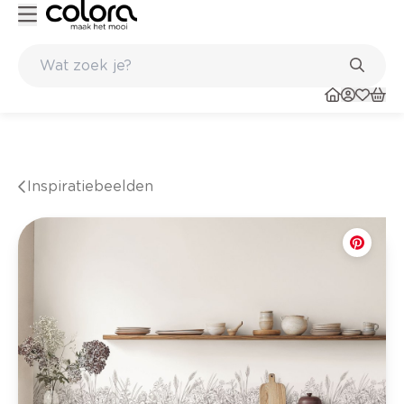
winkel
Belgische kwaliteitsverf van BOSS paints
Inspiratiebeelden