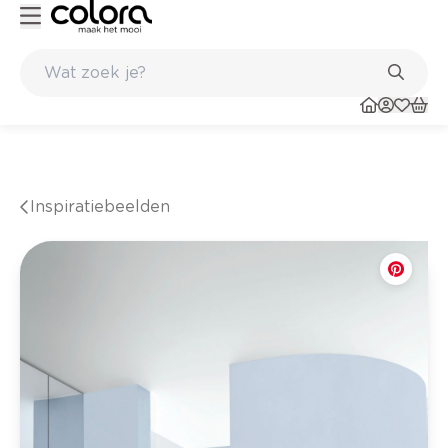
 in de winkel
Belgische kwaliteitsverf van BOSS paints
Inspiratiebeelden