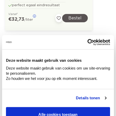
perfect egaal eindresultaat
Vanaf
Bestel
€ 32,73
/liter
Ontdek meer inspiratiebeelden voor:
badkamer
Modern
Blauw
Deze website maakt gebruik van cookies
Stone Art - steenimitatie
Deze website maakt gebruik van cookies om uw site-ervaring
te personaliseren.
Zo houden we het voor jou op elk moment interessant.
Details tonen
Kleuradvies aan huis
Ga samen met de kleuradviseur door je
ruimtes.
Alle cookies toestaan