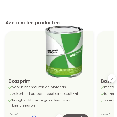
Aanbevolen producten
Bossprim
Boss-t
voor binnenmuren en plafonds
matte 
zekerheid op een egaal eindresultaat
ideaal
hoogkwalitatieve grondlaag voor
zeer g
binnenmuren
Vanaf
Vanaf