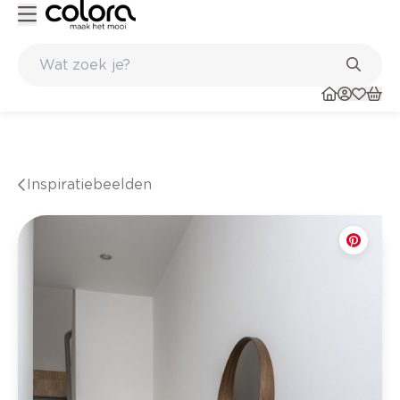
Kleur- en verfadvies aan huis en in de winkel
Inspiratiebeelden