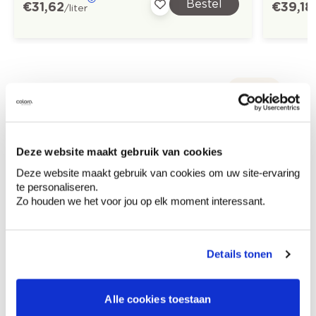
Bestel
€ 31,62
€ 39,18
/liter
Ontdek meer inspiratiebeelden voor:
Hal
Modern
Off white
Deze website maakt gebruik van cookies
Stone Art - steenimitatie
Deze website maakt gebruik van cookies om uw site-ervaring
te personaliseren.
Zo houden we het voor jou op elk moment interessant.
Kleuradvies aan huis
Details tonen
Ga samen met de kleuradviseur door je
ruimtes.
Krijg kleuradvies op basis van de lichtinval
Alle cookies toestaan
en je meubels.