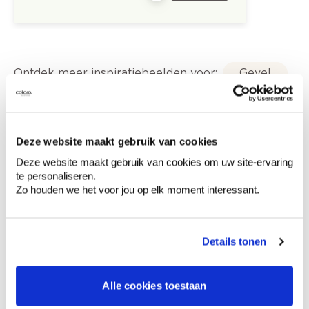
Ontdek meer inspiratiebeelden voor:
Gevel
Modern
Blauw
Trendkleuren-2024
Deze website maakt gebruik van cookies
Deze website maakt gebruik van cookies om uw site-ervaring
te personaliseren.
Zo houden we het voor jou op elk moment interessant.
Kleuradvies aan huis
Ga samen met de kleuradviseur door je
Details tonen
ruimtes.
Krijg kleuradvies op basis van de lichtinval
Alle cookies toestaan
en je meubels.