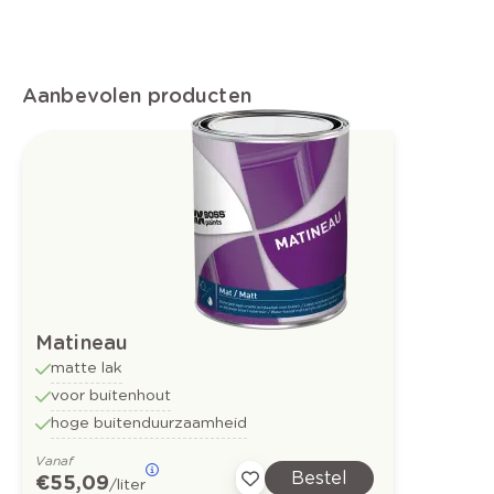
Aanbevolen producten
Matineau
matte lak
voor buitenhout
hoge buitenduurzaamheid
Vanaf
Bestel
€ 55,09
/liter