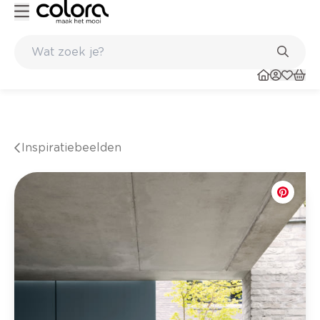
nkel
Belgische kwaliteitsverf van BOSS paints
Inspiratiebeelden