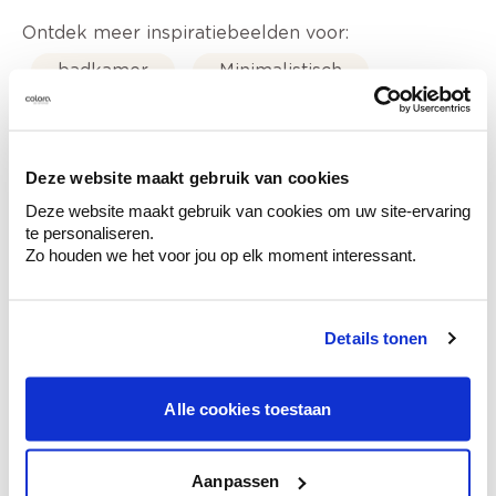
Ontdek meer inspiratiebeelden voor:
badkamer
Minimalistisch
Off white
Stone Art - steenimitatie
Deze website maakt gebruik van cookies
Deze website maakt gebruik van cookies om uw site-ervaring
te personaliseren.
Zo houden we het voor jou op elk moment interessant.
Kleuradvies aan huis
Ga samen met de kleuradviseur door je
ruimtes.
Details tonen
Krijg kleuradvies op basis van de lichtinval
en je meubels.
Krijg ineens een technologische check-up
Alle cookies toestaan
van je muren.
Aanpassen