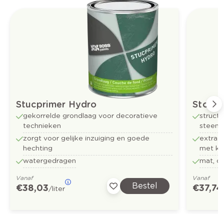
Stucprimer Hydro
Stone 
gekorrelde grondlaag voor decoratieve
struct
technieken
steenac
zorgt voor gelijke inzuiging en goede
extra k
hechting
met kl
watergedragen
mat, o
Vanaf
Vanaf
Bestel
€ 38,03
€ 37,74
/liter