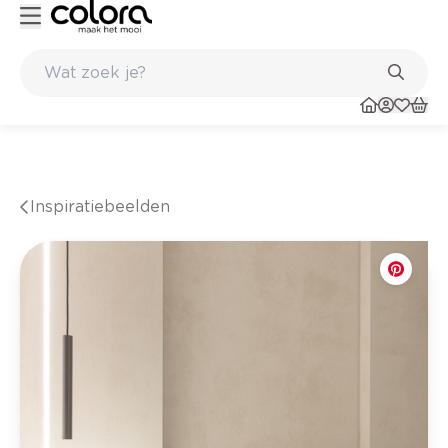
nkel
Belgische kwaliteitsverf van BOSS paints
Inspiratiebeelden