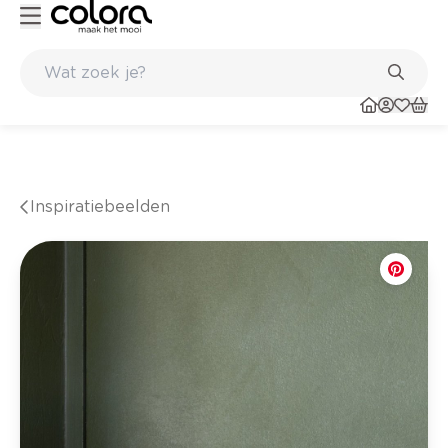
Kleur- en verfadvies aan huis en in de winkel
Inspiratiebeelden