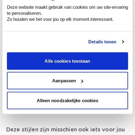
Deze website maakt gebruik van cookies om uw site-ervaring
Krijg ineens een technologische check-up
te personaliseren.
van je muren.
Zo houden we het voor jou op elk moment interessant.
Details tonen
Bekijk je kleur in de winkel
Ontdek er kleurechte stalen van je
Alle cookies toestaan
kleurenselectie.
Bekijk er de bijhorende tinten om je kleur
Aanpassen
te verfijnen.
Krijg persoonlijk advies om kleuren te
combineren.
Alleen noodzakelijke cookies
Deze stijlen zijn misschien ook iets voor jou