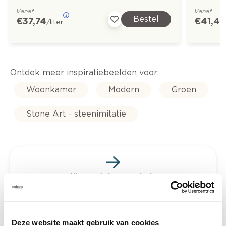
Vanaf
Vanaf
Bestel
€ 37,74
€ 41,4
/liter
Ontdek meer inspiratiebeelden voor:
Woonkamer
Modern
Groen
Stone Art - steenimitatie
Kleuradvies aan huis
Ga samen met de kleuradviseur door je
ruimtes.
Krijg kleuradvies op basis van de lichtinval
Deze website maakt gebruik van cookies
en je meubels.