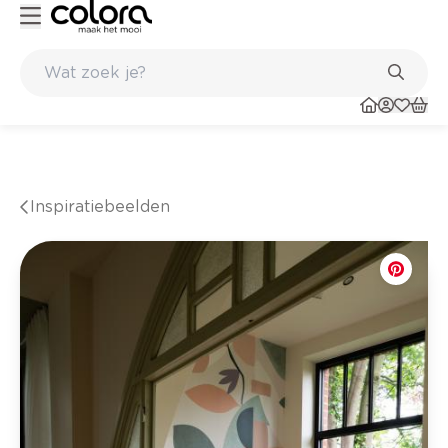
Kleur- en verfadvies aan huis en in de winkel
Inspiratiebeelden