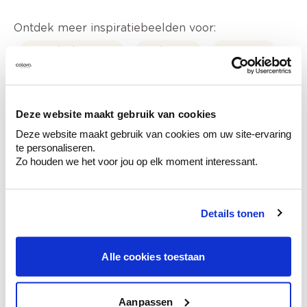
Ontdek meer inspiratiebeelden voor:
Kinderkamer
Blauw
Paars
Geel
Groen
Roze
Deze website maakt gebruik van cookies
Deze website maakt gebruik van cookies om uw site-ervaring
te personaliseren.
Zo houden we het voor jou op elk moment interessant.
Kleuradvies aan huis
Ga samen met de kleuradviseur door je
ruimtes.
Details tonen
Krijg kleuradvies op basis van de lichtinval
en je meubels.
Alle cookies toestaan
Krijg ineens een technologische check-up
van je muren.
Aanpassen