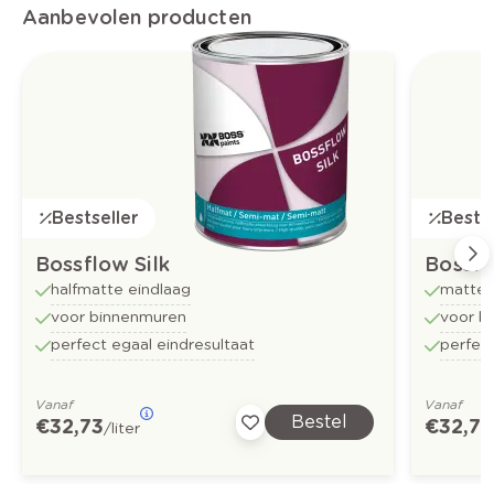
Aanbevolen producten
Bestseller
Bestse
Bossflow Silk
Bossf
halfmatte eindlaag
matte 
voor binnenmuren
voor b
perfect egaal eindresultaat
perfect
Vanaf
Vanaf
Bestel
€ 32,73
€ 32,73
/liter