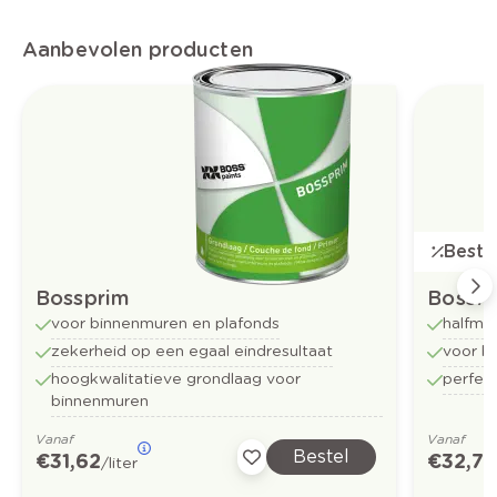
Aanbevolen producten
Bestse
Bossprim
Bossfl
voor binnenmuren en plafonds
halfma
zekerheid op een egaal eindresultaat
voor b
hoogkwalitatieve grondlaag voor
perfect
binnenmuren
Vanaf
Vanaf
Bestel
€ 31,62
€ 32,73
/liter