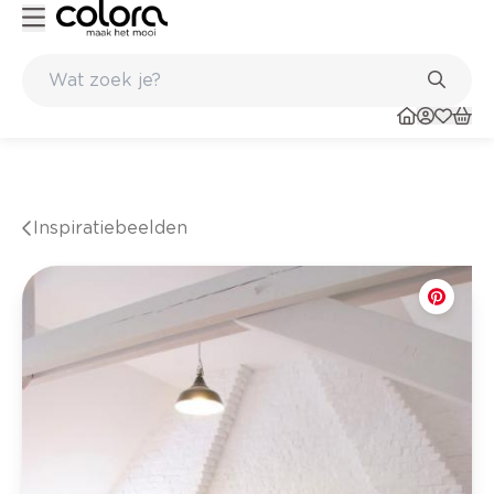
winkel
Belgische kwaliteitsverf van BOSS paints
Inspiratiebeelden