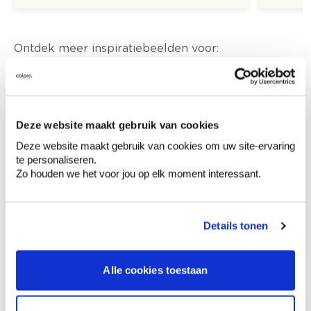
Ontdek meer inspiratiebeelden voor:
Slaapkamer
Klassiek
Off white
Deze website maakt gebruik van cookies
Deze website maakt gebruik van cookies om uw site-ervaring
te personaliseren.
Zo houden we het voor jou op elk moment interessant.
Kleuradvies aan huis
Ga samen met de kleuradviseur door je
ruimtes.
Details tonen
Krijg kleuradvies op basis van de lichtinval
en je meubels.
Alle cookies toestaan
Krijg ineens een technologische check-up
van je muren.