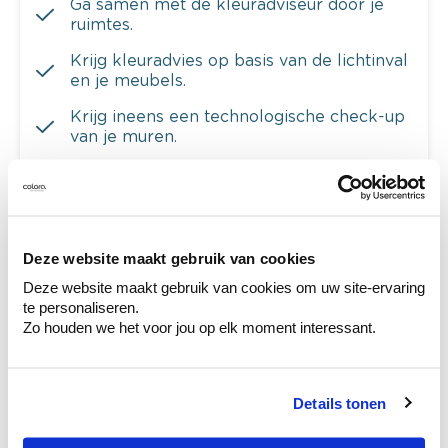
Ga samen met de kleuradviseur door je
ruimtes.
Krijg kleuradvies op basis van de lichtinval
en je meubels.
Krijg ineens een technologische check-up
van je muren.
Bekijk je kleur in de winkel
Deze website maakt gebruik van cookies
Ontdek er kleurechte stalen van je
Deze website maakt gebruik van cookies om uw site-ervaring
kleurenselectie.
te personaliseren.
Zo houden we het voor jou op elk moment interessant.
Bekijk er de bijhorende tinten om je kleur
te verfijnen.
Krijg persoonlijk advies om kleuren te
Details tonen
combineren.