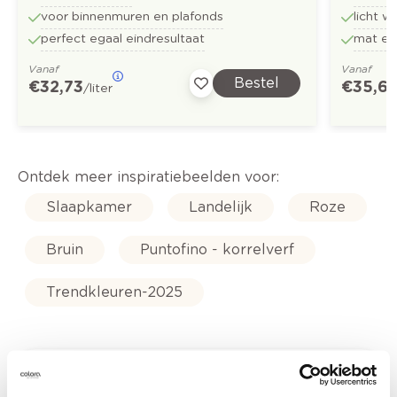
voor binnenmuren en plafonds
licht w
perfect egaal eindresultaat
mat en
Vanaf
Vanaf
Bestel
€ 32,73
€ 35,6
/liter
Ontdek meer inspiratiebeelden voor:
Slaapkamer
Landelijk
Roze
Bruin
Puntofino - korrelverf
Trendkleuren-2025