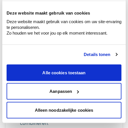
Kleuradvies aan huis
Ga samen met de kleuradviseur door je
Deze website maakt gebruik van cookies
ruimtes.
Deze website maakt gebruik van cookies om uw site-ervaring
Krijg kleuradvies op basis van de lichtinval
te personaliseren.
en je meubels.
Zo houden we het voor jou op elk moment interessant.
Krijg ineens een technologische check-up
van je muren.
Details tonen
Alle cookies toestaan
Bekijk je kleur in de winkel
Ontdek er kleurechte stalen van je
kleurenselectie.
Aanpassen
Bekijk er de bijhorende tinten om je kleur
te verfijnen.
Alleen noodzakelijke cookies
Krijg persoonlijk advies om kleuren te
combineren.