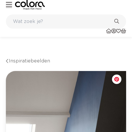
nkel
Belgische kwaliteitsverf van BOSS paints
Inspiratiebeelden