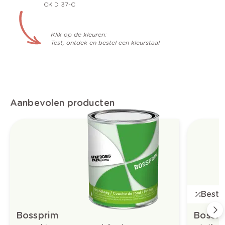
CK D 37-C
Klik op de kleuren:
Test, ontdek en bestel een kleurstaal
Aanbevolen producten
Bestse
Bossprim
Bossfl