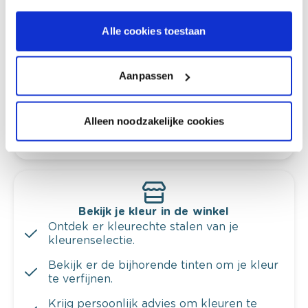
Kleuradvies aan huis
Alle cookies toestaan
Ga samen met de kleuradviseur door je
ruimtes.
Aanpassen
Krijg kleuradvies op basis van de lichtinval
en je meubels.
Krijg ineens een technologische check-up
Alleen noodzakelijke cookies
van je muren.
Bekijk je kleur in de winkel
Ontdek er kleurechte stalen van je
kleurenselectie.
Bekijk er de bijhorende tinten om je kleur
te verfijnen.
Krijg persoonlijk advies om kleuren te