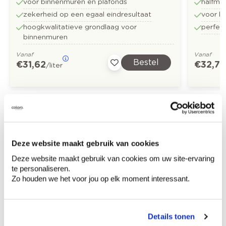
voor binnenmuren en plafonds
halfma
zekerheid op een egaal eindresultaat
voor b
hoogkwalitatieve grondlaag voor
perfect
binnenmuren
Vanaf
Vanaf
Bestel
€ 31,62
€ 32,73
/liter
Ontdek meer inspiratiebeelden voor:
Slaapkamer
Landelijk
Deze website maakt gebruik van cookies
Off white
Off black
Blauw
Deze website maakt gebruik van cookies om uw site-ervaring
te personaliseren.
Zo houden we het voor jou op elk moment interessant.
Limestone New - kalkverf
Details tonen