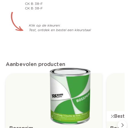
CK B 38-F
CK B 38-F
Klik op de kleuren:
Test, ontdek en bestel een kleurstaal
Aanbevolen producten
Bestse