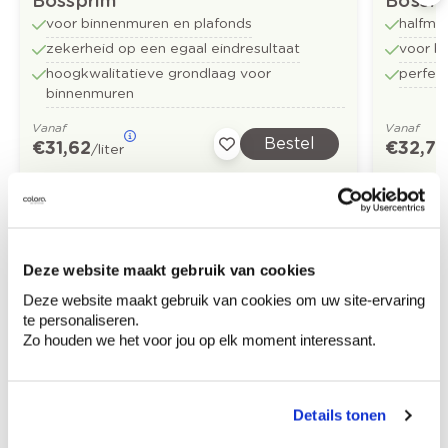
Bossprim
Bossfl
voor binnenmuren en plafonds
halfma
zekerheid op een egaal eindresultaat
voor b
hoogkwalitatieve grondlaag voor
perfect
binnenmuren
Vanaf
Vanaf
Bestel
€ 31,62
€ 32,73
/liter
Ontdek meer inspiratiebeelden voor:
Deze website maakt gebruik van cookies
Slaapkamer
Blauw
Groen
Deze website maakt gebruik van cookies om uw site-ervaring
te personaliseren.
Off white
Zo houden we het voor jou op elk moment interessant.
Details tonen