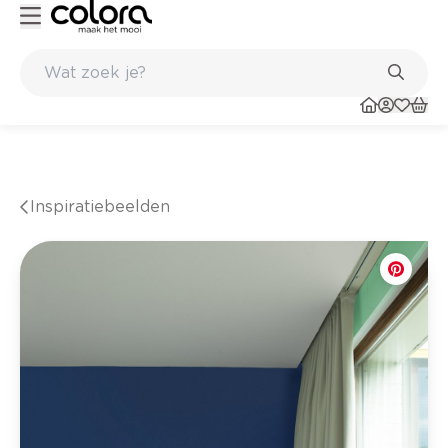
lgische kwaliteitsverf van BOSS paints
Topmerken in behang en vin
Inspiratiebeelden