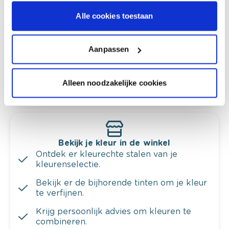
Kleuradvies aan huis
Ga samen met de kleuradviseur door je
Alle cookies toestaan
ruimtes.
Krijg kleuradvies op basis van de lichtinval
Aanpassen
en je meubels.
Krijg ineens een technologische check-up
van je muren.
Alleen noodzakelijke cookies
Bekijk je kleur in de winkel
Ontdek er kleurechte stalen van je
kleurenselectie.
Bekijk er de bijhorende tinten om je kleur
te verfijnen.
Krijg persoonlijk advies om kleuren te
combineren.