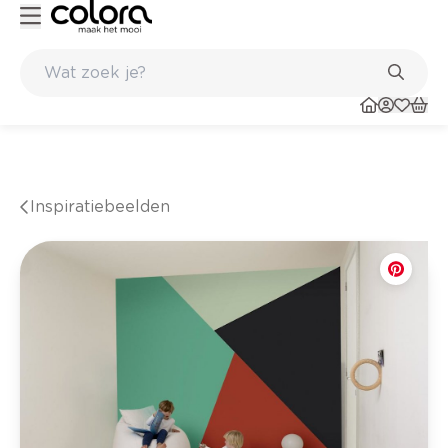
n de winkel
Belgische kwaliteitsverf van BOSS paints
Inspiratiebeelden