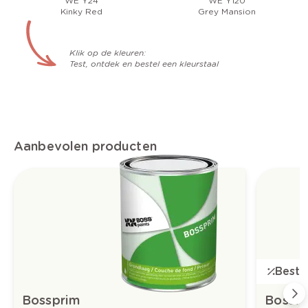
WE Y24
WE Y120
Kinky Red
Grey Mansion
Klik op de kleuren:
Test, ontdek en bestel een kleurstaal
Aanbevolen producten
Bestse
Bossprim
Bossfl