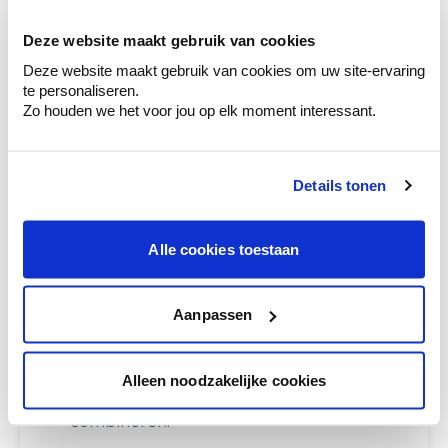
Ga samen met de kleuradviseur door je
ruimtes.
Deze website maakt gebruik van cookies
Deze website maakt gebruik van cookies om uw site-ervaring
Krijg kleuradvies op basis van de lichtinval
te personaliseren.
en je meubels.
Zo houden we het voor jou op elk moment interessant.
Krijg ineens een technologische check-up
van je muren.
Details tonen
Alle cookies toestaan
Bekijk je kleur in de winkel
Ontdek er kleurechte stalen van je
kleurenselectie.
Aanpassen
Bekijk er de bijhorende tinten om je kleur
te verfijnen.
Alleen noodzakelijke cookies
Krijg persoonlijk advies om kleuren te
combineren.