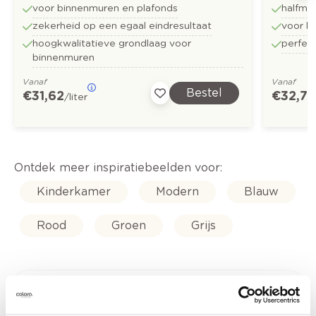
voor binnenmuren en plafonds
halfma
zekerheid op een egaal eindresultaat
voor b
hoogkwalitatieve grondlaag voor
perfect
binnenmuren
Vanaf
Vanaf
Bestel
€ 31,62
€ 32,73
/liter
Ontdek meer inspiratiebeelden voor:
Kinderkamer
Modern
Blauw
Rood
Groen
Grijs
Kleuradvies aan huis