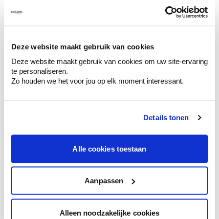
Deze website maakt gebruik van cookies
Kleuradvies aan huis
Deze website maakt gebruik van cookies om uw site-ervaring
Ga samen met de kleuradviseur door je
te personaliseren.
ruimtes.
Zo houden we het voor jou op elk moment interessant.
Krijg kleuradvies op basis van de lichtinval
en je meubels.
Krijg ineens een technologische check-up
Details tonen
van je muren.
Alle cookies toestaan
Aanpassen
Bekijk je kleur in de winkel
Ontdek er kleurechte stalen van je
kleurenselectie.
Alleen noodzakelijke cookies