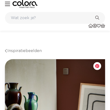
nkel
Belgische kwaliteitsverf van BOSS paints
Inspiratiebeelden