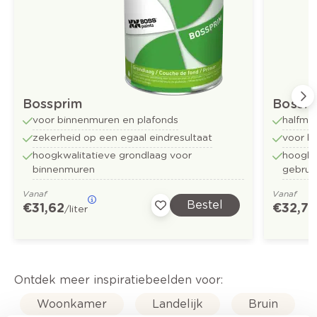
Bossprim
Bossful
voor binnenmuren en plafonds
halfma
zekerheid op een egaal eindresultaat
voor b
hoogkwalitatieve grondlaag voor
hoogkwa
binnenmuren
gebrui
Vanaf
Vanaf
Bestel
€ 31,62
€ 32,73
/liter
Ontdek meer inspiratiebeelden voor:
Woonkamer
Landelijk
Bruin