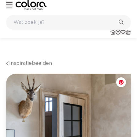
nkel
Belgische kwaliteitsverf van BOSS paints
Inspiratiebeelden