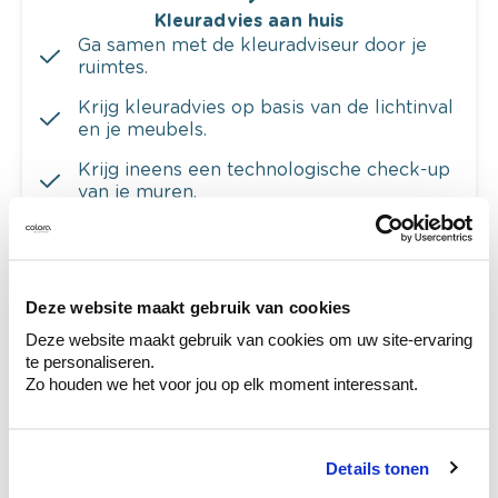
Kleuradvies aan huis
Ga samen met de kleuradviseur door je
ruimtes.
Krijg kleuradvies op basis van de lichtinval
en je meubels.
Krijg ineens een technologische check-up
van je muren.
Deze website maakt gebruik van cookies
Bekijk je kleur in de winkel
Deze website maakt gebruik van cookies om uw site-ervaring
Ontdek er kleurechte stalen van je
te personaliseren.
kleurenselectie.
Zo houden we het voor jou op elk moment interessant.
Bekijk er de bijhorende tinten om je kleur
te verfijnen.
Details tonen
Krijg persoonlijk advies om kleuren te
combineren.