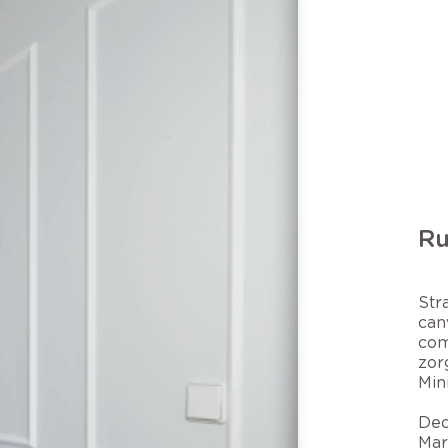
Ru
Str
can
com
zor
Min
Dec
Mar