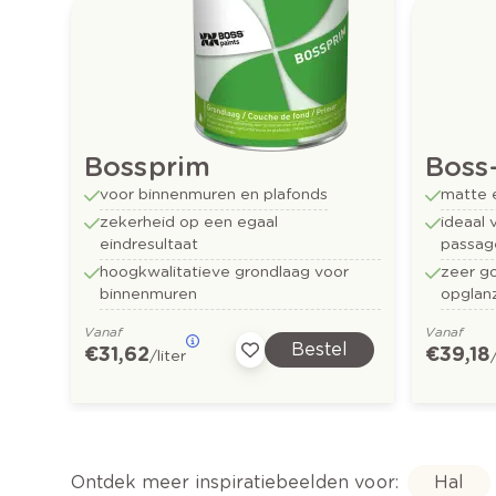
Bossprim
Boss
voor binnenmuren en plafonds
matte 
zekerheid op een egaal
ideaal 
eindresultaat
passag
hoogkwalitatieve grondlaag voor
zeer g
binnenmuren
opglan
Vanaf
Vanaf
Bestel
€ 31,62
€ 39,18
/liter
Ontdek meer inspiratiebeelden voor:
Hal