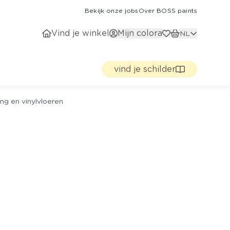
Bekijk onze jobs
Over BOSS paints
Vind je winkel
Mijn colora
NL
vind je schilder
ng en vinylvloeren