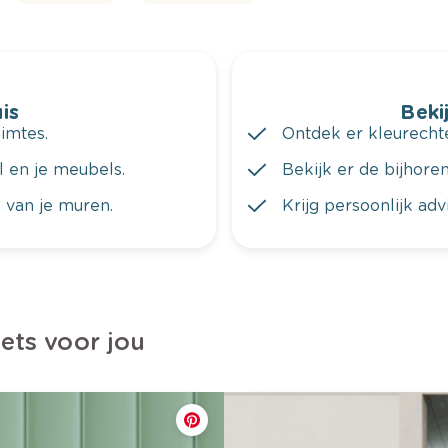
is
Bekij
imtes.
Ontdek er kleurechte
al en je meubels.
Bekijk er de bijhoren
 van je muren.
Krijg persoonlijk ad
iets voor jou