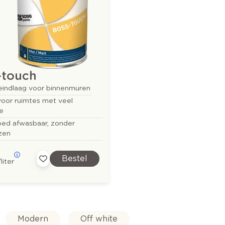
-touch
eindlaag voor binnenmuren
voor ruimtes met veel
e
oed afwasbaar, zonder
zen
Bestel
/liter
Modern
Off white