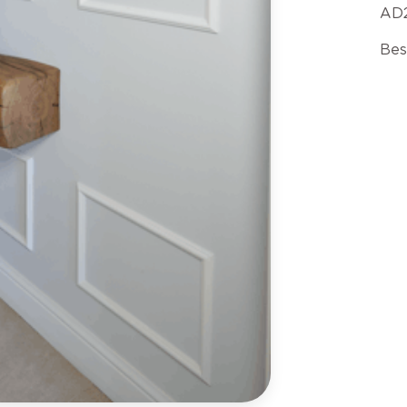
AD2
Bes