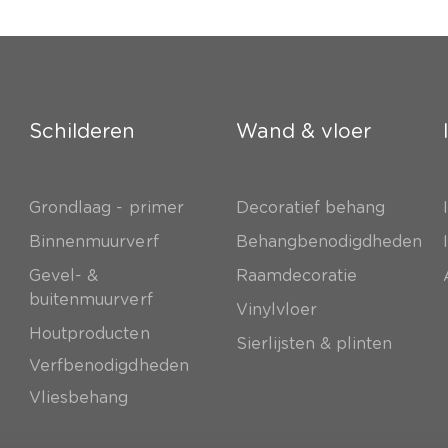
Schilderen
Wand & vloer
Grondlaag - primer
Decoratief behang
e
Binnenmuurverf
Behangbenodigdheden
Gevel- &
Raamdecoratie
buitenmuurverf
Vinylvloer
Houtproducten
Sierlijsten & plinten
Verfbenodigdheden
Vliesbehang