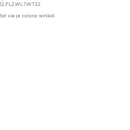
2,FL2,WL7,WT22
tel via je colora-winkel.