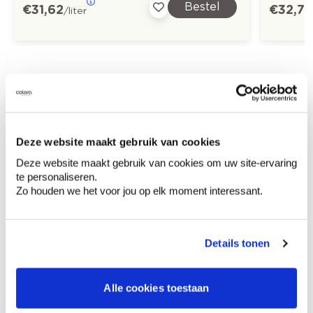
Bestel
€ 31,62
€ 32,73
/liter
Ontdek meer inspiratiebeelden voor:
Slaapkamer
Modern
Groen
Trendkleuren-2023
Deze website maakt gebruik van cookies
Deze website maakt gebruik van cookies om uw site-ervaring
te personaliseren.
Zo houden we het voor jou op elk moment interessant.
Kleuradvies aan huis
Ga samen met de kleuradviseur door je
Details tonen
ruimtes.
Krijg kleuradvies op basis van de lichtinval
Alle cookies toestaan
en je meubels.