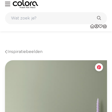
n de winkel
Belgische kwaliteitsverf van BOSS paints
Inspiratiebeelden