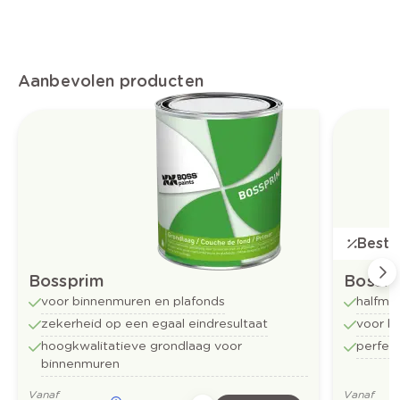
Aanbevolen producten
Bestse
Bossprim
Bossfl
voor binnenmuren en plafonds
halfma
zekerheid op een egaal eindresultaat
voor b
hoogkwalitatieve grondlaag voor
perfect
binnenmuren
Vanaf
Vanaf