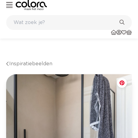
Kleur- en verfadvies aan huis en in de winkel
Inspiratiebeelden