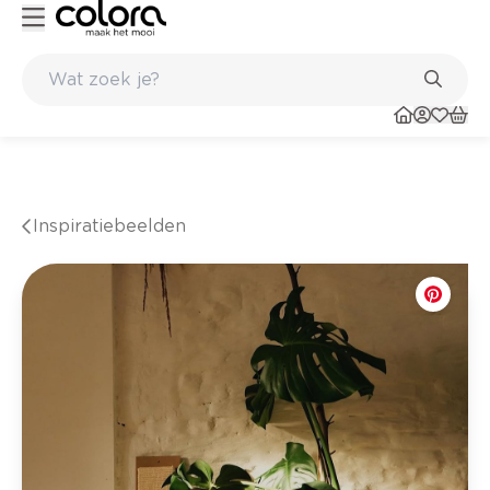
an huis en in de winkel
Belgische kwaliteitsverf van BOSS paints
Inspiratiebeelden