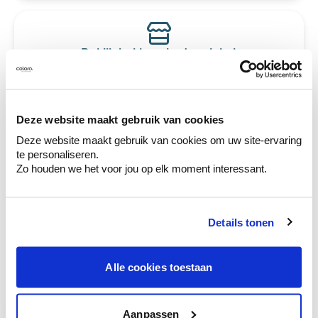
Bekijk je kleur in de winkel
Ontdek er kleurechte stalen van je
kleurenselectie.
Bekijk er de bijhorende tinten om je kleur
Deze website maakt gebruik van cookies
te verfijnen.
Deze website maakt gebruik van cookies om uw site-ervaring
Krijg persoonlijk advies om kleuren te
te personaliseren.
combineren.
Zo houden we het voor jou op elk moment interessant.
Details tonen
Deze stijlen zijn misschien ook iets voor jou
Alle cookies toestaan
Aanpassen