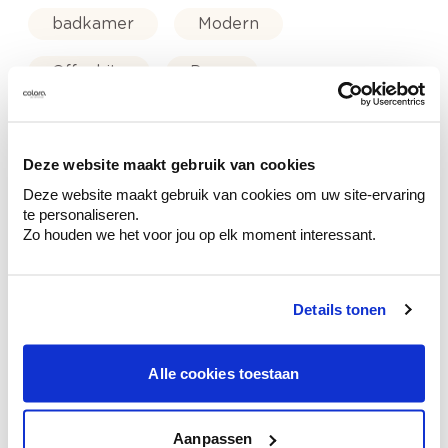
badkamer
Modern
Off white
Paars
Colora-magazine
Deze website maakt gebruik van cookies
Deze website maakt gebruik van cookies om uw site-ervaring
te personaliseren.
Zo houden we het voor jou op elk moment interessant.
Kleuradvies aan huis
Ga samen met de kleuradviseur door je
ruimtes.
Details tonen
Krijg kleuradvies op basis van de lichtinval
en je meubels.
Alle cookies toestaan
Krijg ineens een technologische check-up
van je muren.
Aanpassen