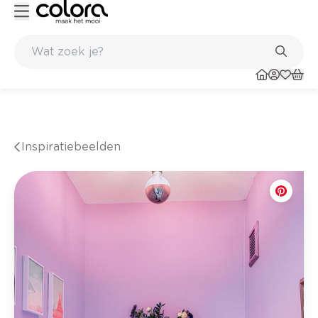
Kleur- en verfadvies aan huis en in de winkel
Inspiratiebeelden