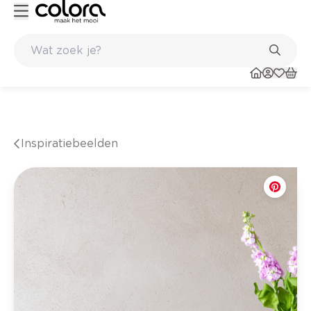
Kleur- en verfadvies aan huis en in de winkel
Inspiratiebeelden