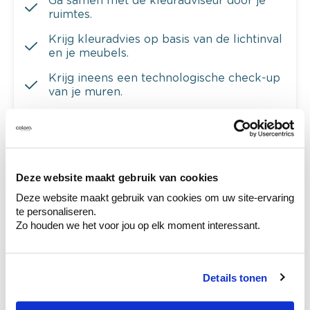
Ga samen met de kleuradviseur door je
ruimtes.
Krijg kleuradvies op basis van de lichtinval
en je meubels.
Krijg ineens een technologische check-up
van je muren.
Bekijk je kleur in de winkel
Deze website maakt gebruik van cookies
Ontdek er kleurechte stalen van je
Deze website maakt gebruik van cookies om uw site-ervaring
kleurenselectie.
te personaliseren.
Zo houden we het voor jou op elk moment interessant.
Bekijk er de bijhorende tinten om je kleur
te verfijnen.
Krijg persoonlijk advies om kleuren te
Details tonen
combineren.