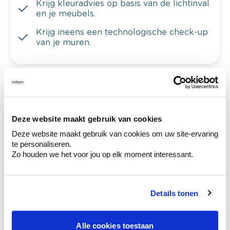
Krijg kleuradvies op basis van de lichtinval
en je meubels.
Krijg ineens een technologische check-up
van je muren.
Bekijk je kleur in de winkel
Ontdek er kleurechte stalen van je
Deze website maakt gebruik van cookies
kleurenselectie.
Deze website maakt gebruik van cookies om uw site-ervaring
Bekijk er de bijhorende tinten om je kleur
te personaliseren.
te verfijnen.
Zo houden we het voor jou op elk moment interessant.
Krijg persoonlijk advies om kleuren te
combineren.
Details tonen
Alle cookies toestaan