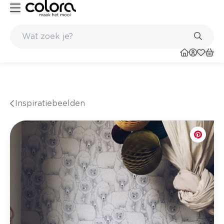
e winkel
Belgische kwaliteitsverf van BOSS paints
Inspiratiebeelden