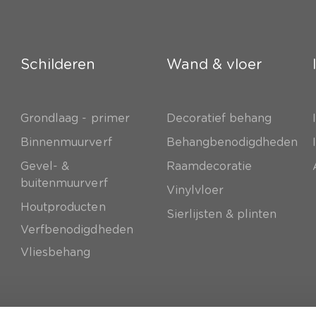
Schilderen
Wand & vloer
Grondlaag - primer
Decoratief behang
e
Binnenmuurverf
Behangbenodigdheden
Gevel- &
Raamdecoratie
buitenmuurverf
Vinylvloer
Houtproducten
Sierlijsten & plinten
Verfbenodigdheden
Vliesbehang