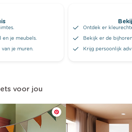
is
Bekij
imtes.
Ontdek er kleurechte
al en je meubels.
Bekijk er de bijhoren
 van je muren.
Krijg persoonlijk ad
iets voor jou