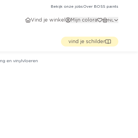
Bekijk onze jobs
Over BOSS paints
Vind je winkel
Mijn colora
NL
vind je schilder
ng en vinylvloeren