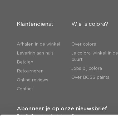
Klantendienst
Wie is colora?
Afhalen in de winkel
Over colora
Levering aan huis
Je colora-winkel in d
buurt
Betalen
Jobs bij colora
Retourneren
Over BOSS paints
Online reviews
Contact
Abonneer je op onze nieuwsbrief
En krijg 5 euro korting in je mailbox