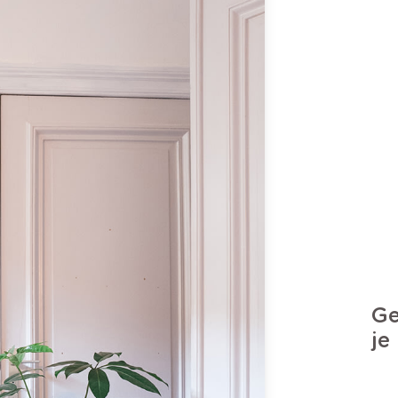
Ge
je