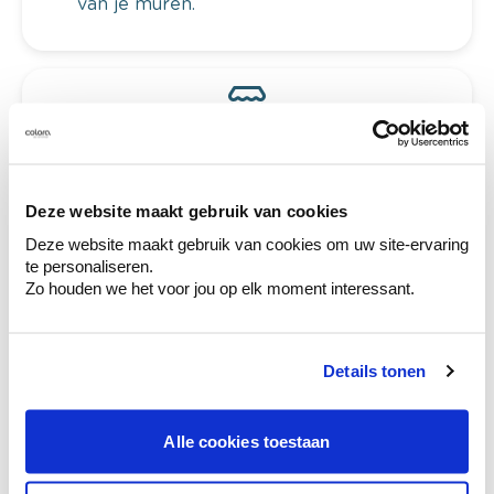
van je muren.
Bekijk je kleur in de winkel
Ontdek er kleurechte stalen van je
kleurenselectie.
Deze website maakt gebruik van cookies
Bekijk er de bijhorende tinten om je kleur
te verfijnen.
Deze website maakt gebruik van cookies om uw site-ervaring
te personaliseren.
Krijg persoonlijk advies om kleuren te
Zo houden we het voor jou op elk moment interessant.
combineren.
Details tonen
Deze stijlen zijn misschien ook iets voor jou
Alle cookies toestaan