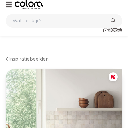
Kleur- en verfadvies aan huis en in de winkel
Inspiratiebeelden