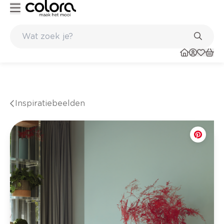
Kleur- en verfadvies aan huis en in de winkel
Inspiratiebeelden