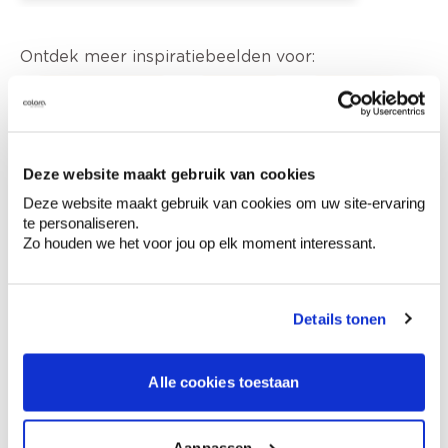
Ontdek meer inspiratiebeelden voor:
Woonkamer
Blauw
Oranje
Colora-magazine
Deze website maakt gebruik van cookies
Deze website maakt gebruik van cookies om uw site-ervaring
te personaliseren.
Zo houden we het voor jou op elk moment interessant.
Kleuradvies aan huis
Ga samen met de kleuradviseur door je
ruimtes.
Details tonen
Krijg kleuradvies op basis van de lichtinval
en je meubels.
Alle cookies toestaan
Krijg ineens een technologische check-up
van je muren.
Aanpassen