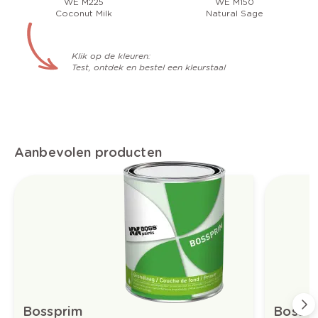
WE M225
WE M150
Coconut Milk
Natural Sage
Klik op de kleuren:
Test, ontdek en bestel een kleurstaal
Aanbevolen producten
Bossprim
Boss-t