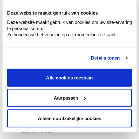
Ga samen met de kleuradviseur door je
ruimtes.
Deze website maakt gebruik van cookies
Deze website maakt gebruik van cookies om uw site-ervaring
Krijg kleuradvies op basis van de lichtinval
te personaliseren.
en je meubels.
Zo houden we het voor jou op elk moment interessant.
Krijg ineens een technologische check-up
van je muren.
Details tonen
Alle cookies toestaan
Bekijk je kleur in de winkel
Ontdek er kleurechte stalen van je
kleurenselectie.
Aanpassen
Bekijk er de bijhorende tinten om je kleur
te verfijnen.
Alleen noodzakelijke cookies
Krijg persoonlijk advies om kleuren te
combineren.