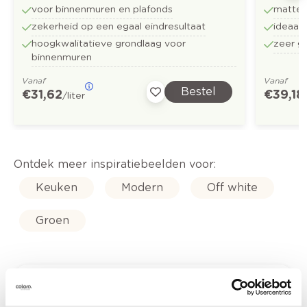
voor binnenmuren en plafonds
matte 
zekerheid op een egaal eindresultaat
ideaal
hoogkwalitatieve grondlaag voor
zeer g
binnenmuren
Vanaf
Vanaf
Bestel
€ 31,62
€ 39,18
/liter
Ontdek meer inspiratiebeelden voor:
Keuken
Modern
Off white
Groen
Kleuradvies aan huis