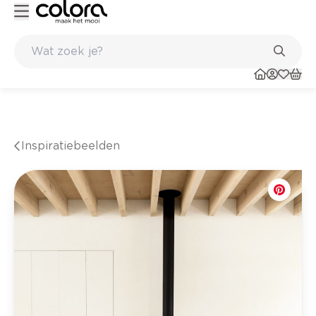
Kleur- en verfadvies aan huis en in de winkel
Inspiratiebeelden