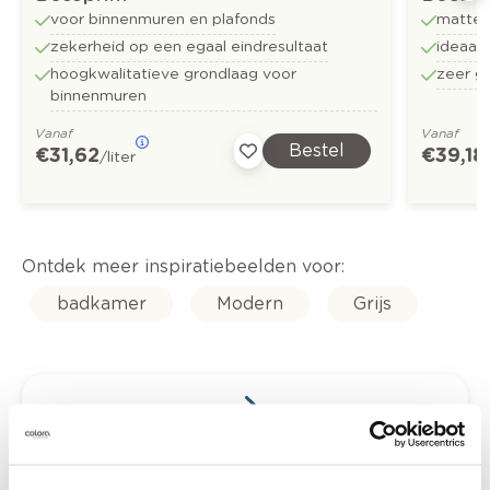
voor binnenmuren en plafonds
matte 
zekerheid op een egaal eindresultaat
ideaal
hoogkwalitatieve grondlaag voor
zeer g
binnenmuren
Vanaf
Vanaf
Bestel
€ 31,62
€ 39,18
/liter
Ontdek meer inspiratiebeelden voor:
badkamer
Modern
Grijs
Kleuradvies aan huis
Ga samen met de kleuradviseur door je
ruimtes.