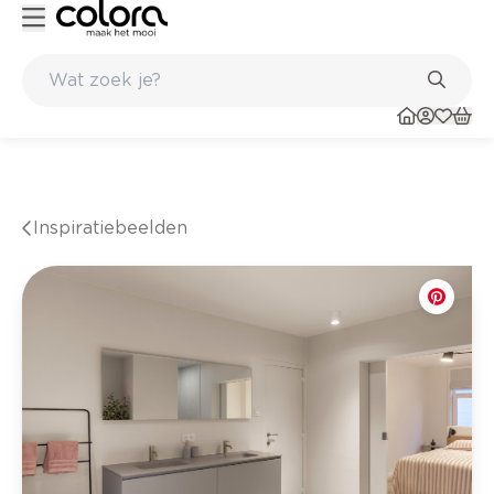
Kleur- en verfadvies aan huis en in de winkel
Inspiratiebeelden