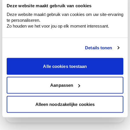
Deze website maakt gebruik van cookies
Krijg kleuradvies op basis van de lichtinval
Deze website maakt gebruik van cookies om uw site-ervaring
en je meubels.
te personaliseren.
Krijg ineens een technologische check-up
Zo houden we het voor jou op elk moment interessant.
van je muren.
Details tonen
Bekijk je kleur in de winkel
Alle cookies toestaan
Ontdek er kleurechte stalen van je
kleurenselectie.
Aanpassen
Bekijk er de bijhorende tinten om je kleur
te verfijnen.
Alleen noodzakelijke cookies
Krijg persoonlijk advies om kleuren te
combineren.