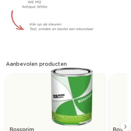
WE M12
Antique White
Klik op de kleuren:
Test, ontdek en bestel een kleurstaal
Aanbevolen producten
Bossprim
Boss-t