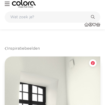
Belgische kwaliteitsverf van BOSS paints
Inspiratiebeelden