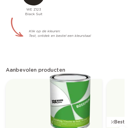
WE Z123
Black Suit
Klik op de kleuren:
Test, ontdek en bestel een kleurstaal
Aanbevolen producten
Bestse