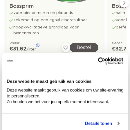
Bossprim
Bossfl
voor binnenmuren en plafonds
halfma
zekerheid op een egaal eindresultaat
voor b
hoogkwalitatieve grondlaag voor
perfect
binnenmuren
Vanaf
Vanaf
Bestel
€ 31,62
€ 32,73
/liter
Ontdek meer inspiratiebeelden voor:
Deze website maakt gebruik van cookies
Home office
Minimalistisch
Deze website maakt gebruik van cookies om uw site-ervaring
te personaliseren.
Zo houden we het voor jou op elk moment interessant.
Off black
Off white
Details tonen