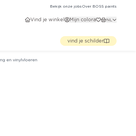
Bekijk onze jobs
Over BOSS paints
Vind je winkel
Mijn colora
NL
vind je schilder
ng en vinylvloeren