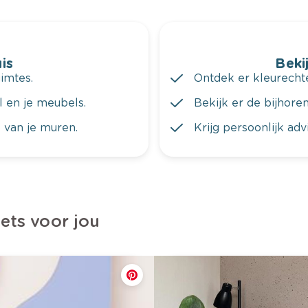
is
Bekij
imtes.
Ontdek er kleurechte
al en je meubels.
Bekijk er de bijhoren
 van je muren.
Krijg persoonlijk ad
iets voor jou