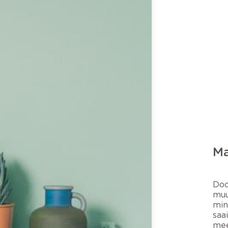
Ma
Doo
muu
min
saa
mee