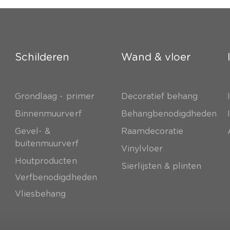
Schilderen
Wand & vloer
Grondlaag - primer
Decoratief behang
e
Binnenmuurverf
Behangbenodigdheden
Gevel- &
Raamdecoratie
buitenmuurverf
Vinylvloer
Houtproducten
Sierlijsten & plinten
Verfbenodigdheden
Vliesbehang