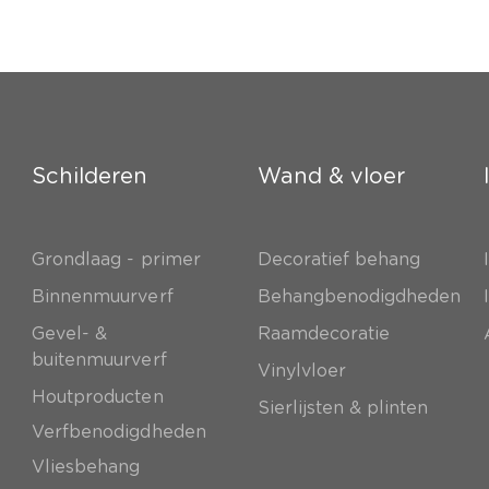
Schilderen
Wand & vloer
Grondlaag - primer
Decoratief behang
e
Binnenmuurverf
Behangbenodigdheden
Gevel- &
Raamdecoratie
buitenmuurverf
Vinylvloer
Houtproducten
Sierlijsten & plinten
Verfbenodigdheden
Vliesbehang