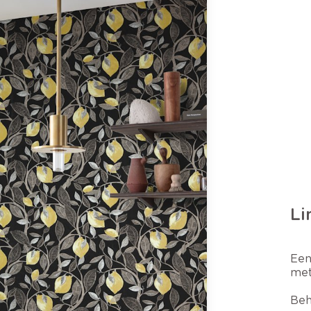
Li
Een
met
Beh