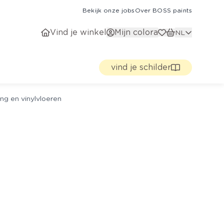
Bekijk onze jobs
Over BOSS paints
Vind je winkel
Mijn colora
NL
vind je schilder
ng en vinylvloeren