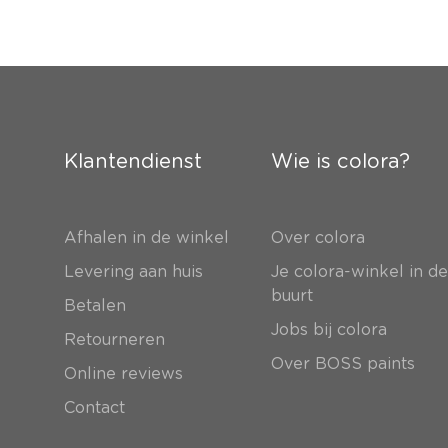
Klantendienst
Wie is colora?
Afhalen in de winkel
Over colora
Levering aan huis
Je colora-winkel in d
buurt
Betalen
Jobs bij colora
Retourneren
Over BOSS paints
Online reviews
Contact