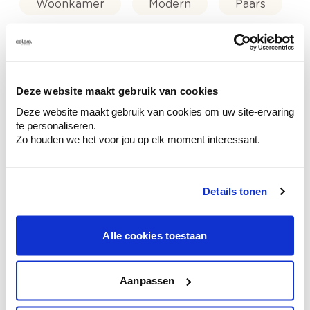
Woonkamer
Modern
Paars
Blauw
Deze website maakt gebruik van cookies
Deze website maakt gebruik van cookies om uw site-ervaring
Kleuradvies aan huis
te personaliseren.
Ga samen met de kleuradviseur door je
Zo houden we het voor jou op elk moment interessant.
ruimtes.
Krijg kleuradvies op basis van de lichtinval
en je meubels.
Details tonen
Krijg ineens een technologische check-up
van je muren.
Alle cookies toestaan
Aanpassen