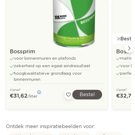
Bestse
Bossprim
Bossf
voor binnenmuren en plafonds
matte 
zekerheid op een egaal eindresultaat
voor b
hoogkwalitatieve grondlaag voor
perfect
binnenmuren
Vanaf
Vanaf
Bestel
€ 31,62
€ 32,73
/liter
Ontdek meer inspiratiebeelden voor: