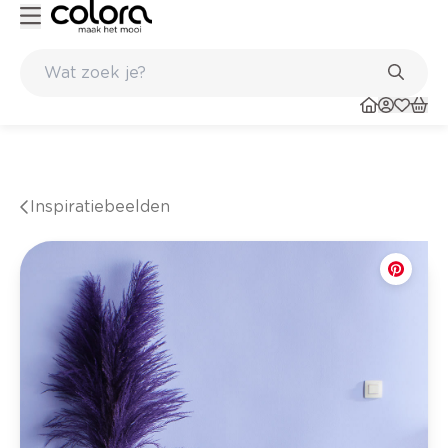
Kleur- en verfadvies aan huis en in de winkel
Inspiratiebeelden